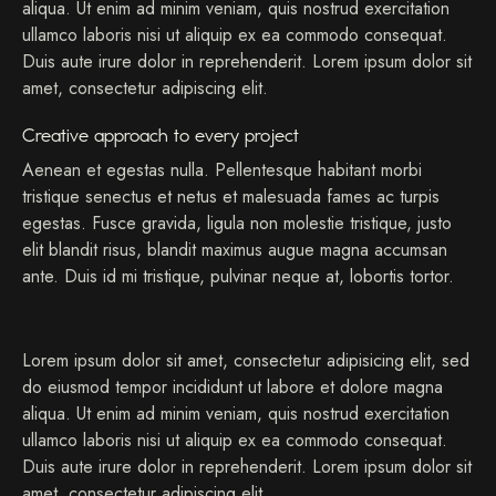
aliqua. Ut enim ad minim veniam, quis nostrud exercitation
ullamco laboris nisi ut aliquip ex ea commodo consequat.
Duis aute irure dolor in reprehenderit. Lorem ipsum dolor sit
amet, consectetur adipiscing elit.
Creative approach to every project
Aenean et egestas nulla. Pellentesque habitant morbi
tristique senectus et netus et malesuada fames ac turpis
egestas. Fusce gravida, ligula non molestie tristique, justo
elit blandit risus, blandit maximus augue magna accumsan
ante. Duis id mi tristique, pulvinar neque at, lobortis tortor.
S
Lorem ipsum dolor sit amet, consectetur adipisicing elit, sed
t
do eiusmod tempor incididunt ut labore et dolore magna
e
t
aliqua. Ut enim ad minim veniam, quis nostrud exercitation
c
ullamco laboris nisi ut aliquip ex ea commodo consequat.
l
Duis aute irure dolor in reprehenderit. Lorem ipsum dolor sit
i
amet, consectetur adipiscing elit.
t