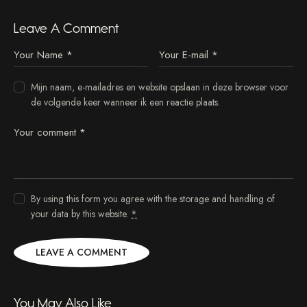
n
c
Leave A Comment
t
u
s
e
Mijn naam, e-mailadres en website opslaan in deze browser voor
s
de volgende keer wanneer ik een reactie plaats.
t
l
a
b
o
r
e
By using this form you agree with the storage and handling of
e
t
your data by this website.
*
d
o
l
o
r
e
You May Also Like