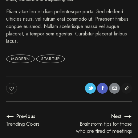
a
Etiam vitae leo et diam pellentesque porta. Sed eleifend
k
ultricies risus, vel rutrum erat commodo ut. Praesent finibus
a
s
congue euismod. Nullam scelerisque massa vel augue
d
placerat, a tempor sem egestas. Curabitur placerat finibus
g
lacus.
u
b
e
MODERN
STARTUP
r
g
r
e
n
,
n
o
s
Previous
Next
e
a
Trending Colors
Brainstorm tips for those
s
who are tired of meetings
a