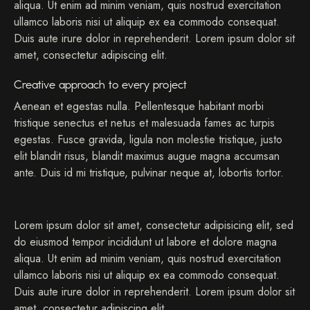
aliqua. Ut enim ad minim veniam, quis nostrud exercitation
ullamco laboris nisi ut aliquip ex ea commodo consequat.
Duis aute irure dolor in reprehenderit. Lorem ipsum dolor sit
amet, consectetur adipiscing elit.
Creative approach to every project
Aenean et egestas nulla. Pellentesque habitant morbi
tristique senectus et netus et malesuada fames ac turpis
egestas. Fusce gravida, ligula non molestie tristique, justo
elit blandit risus, blandit maximus augue magna accumsan
ante. Duis id mi tristique, pulvinar neque at, lobortis tortor.
S
Lorem ipsum dolor sit amet, consectetur adipisicing elit, sed
t
do eiusmod tempor incididunt ut labore et dolore magna
e
t
aliqua. Ut enim ad minim veniam, quis nostrud exercitation
c
ullamco laboris nisi ut aliquip ex ea commodo consequat.
l
Duis aute irure dolor in reprehenderit. Lorem ipsum dolor sit
i
amet, consectetur adipiscing elit.
t