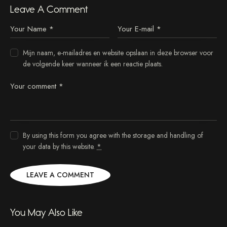
n
Leave A Comment
c
t
u
s
Mijn naam, e-mailadres en website opslaan in deze browser voor
e
de volgende keer wanneer ik een reactie plaats.
s
t
l
a
b
o
r
By using this form you agree with the storage and handling of
e
your data by this website.
*
e
t
d
o
l
o
r
You May Also Like
e