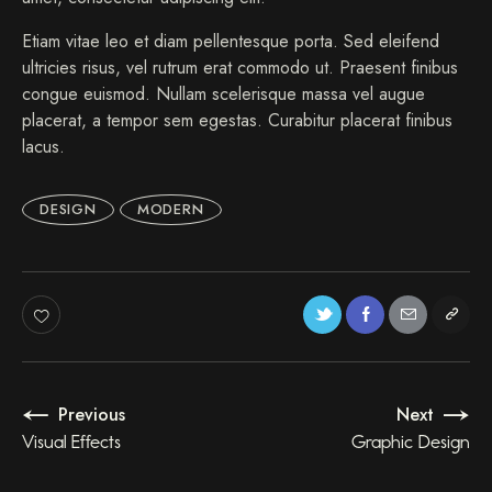
a
Etiam vitae leo et diam pellentesque porta. Sed eleifend
k
ultricies risus, vel rutrum erat commodo ut. Praesent finibus
a
s
congue euismod. Nullam scelerisque massa vel augue
d
placerat, a tempor sem egestas. Curabitur placerat finibus
g
lacus.
u
b
e
DESIGN
MODERN
r
g
r
e
n
,
n
o
s
Previous
Next
e
a
Visual Effects
Graphic Design
s
a