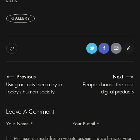
lacus.
u
b
e
GALLERY
r
g
r
e
n
,
n
o
s
Previous
Next
e
a
Using animals hierarchy in
People choose the best
s
today’s human society
digital products
a
n
c
Leave A Comment
t
u
s
e
Mijn naam, e-mailadres en website opslaan in deze browser voor
s