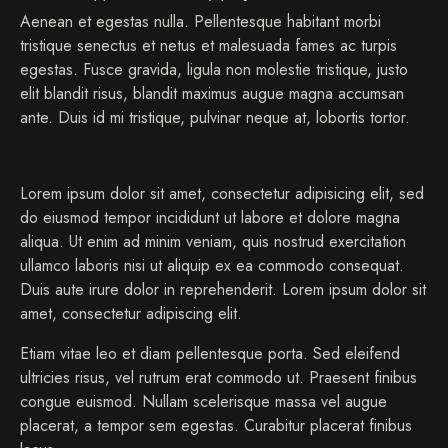
Aenean et egestas nulla. Pellentesque habitant morbi
tristique senectus et netus et malesuada fames ac turpis
egestas. Fusce gravida, ligula non molestie tristique, justo
elit blandit risus, blandit maximus augue magna accumsan
ante. Duis id mi tristique, pulvinar neque at, lobortis tortor.
S
Lorem ipsum dolor sit amet, consectetur adipisicing elit, sed
t
do eiusmod tempor incididunt ut labore et dolore magna
e
t
aliqua. Ut enim ad minim veniam, quis nostrud exercitation
c
ullamco laboris nisi ut aliquip ex ea commodo consequat.
l
Duis aute irure dolor in reprehenderit. Lorem ipsum dolor sit
i
amet, consectetur adipiscing elit.
t
a
Etiam vitae leo et diam pellentesque porta. Sed eleifend
k
ultricies risus, vel rutrum erat commodo ut. Praesent finibus
a
s
congue euismod. Nullam scelerisque massa vel augue
d
placerat, a tempor sem egestas. Curabitur placerat finibus
g