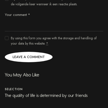
de volgende keer wanneer ik een reactie plaats.
t
l
a
b
o
r
e
By using this form you agree with the storage and handling of
e
t
your data by this website.
*
d
o
l
o
r
e
You May Also Like
.
B
y
SELECTION
K
The quality of life is determined by our friends
e
v
i