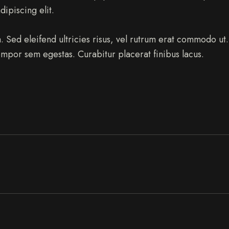
c
ipiscing elit.
l
i
a. Sed eleifend ultricies risus, vel rutrum erat commodo u
t
a
empor sem egestas. Curabitur placerat finibus lacus.
k
a
s
d
g
u
b
e
r
g
r
e
n
,
n
o
s