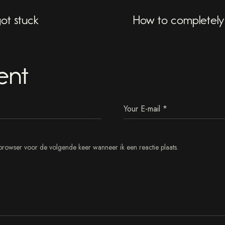
e
a
ot stuck
How to completely
s
a
n
c
t
ent
u
s
e
s
t
l
a
b
browser voor de volgende keer wanneer ik een reactie plaats.
o
r
e
e
t
d
o
l