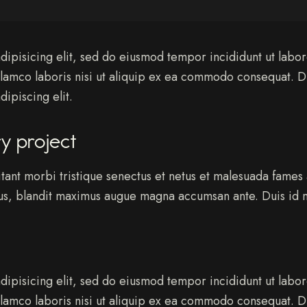
dipisicing elit, sed do eiusmod tempor incididunt ut labo
llamco laboris nisi ut aliquip ex ea commodo consequat. Du
ipiscing elit.
y project
tant morbi tristique senectus et netus et malesuada fames a
risus, blandit maximus augue magna accumsan ante. Duis id m
S
t
dipisicing elit, sed do eiusmod tempor incididunt ut labo
e
llamco laboris nisi ut aliquip ex ea commodo consequat. Du
t