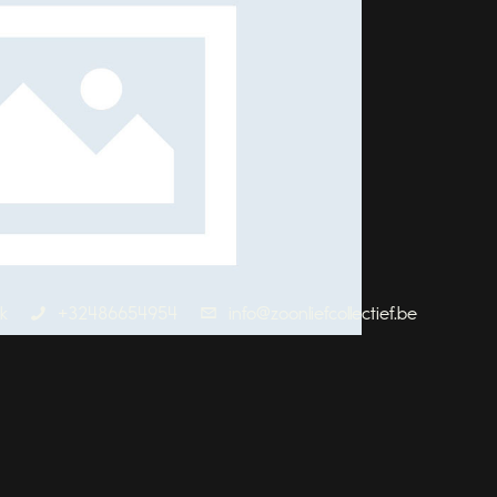
k
+32486654954
info@zoonliefcollectief.be